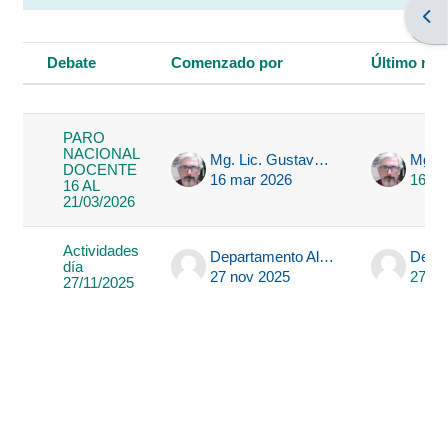
Abri
Debate
Comenzado por
Último me
Estado
Mostrando 2 de 2 discusiones
PARO
NACIONAL
Mg. Lic. Gustavo Maza
DOCENTE
16 mar 2026
16 ma
16 AL
21/03/2026
Actividades
Departamento Alumnos
día
27 nov 2025
27 no
27/11/2025