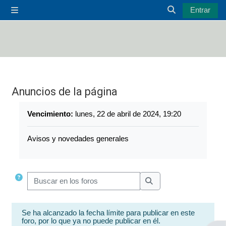
Salta al contenido principal
Entrar
Panel lateral
Selector de bú
Anuncios de la página
Requisitos de finalización
Vencimiento:
lunes, 22 de abril de 2024, 19:20
Avisos y novedades generales
Buscar en los foros
Buscar en los foros
Se ha alcanzado la fecha límite para publicar en este
foro, por lo que ya no puede publicar en él.