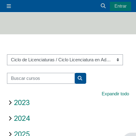
Salta al contenido principal
Entrar
Panel lateral
Selector de bú
Categorías
Buscar cursos
Buscar cursos
Expandir todo
2023
2024
2025