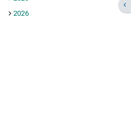
Abri
2026